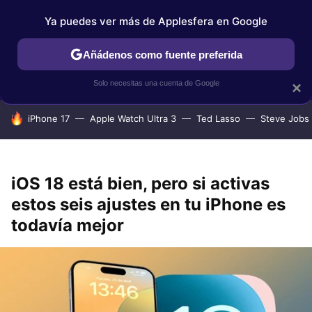
Ya puedes ver más de Applesfera en Google
IPHONE
TUTORIALES
APPLESFERA SELECCIÓN
IOS
Añádenos como fuente preferida
Solo necesitas una cuenta de Google
×
HOY SE HABLA DE
iPhone 17
Apple Watch Ultra 3
Ted Lasso
Steve Jobs
iOS 18 está bien, pero si activas
estos seis ajustes en tu iPhone es
todavía mejor