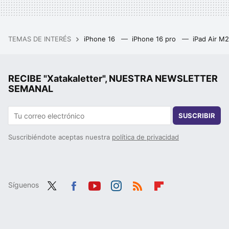
TEMAS DE INTERÉS
iPhone 16
iPhone 16 pro
iPad Air M
RECIBE "Xatakaletter", NUESTRA NEWSLETTER
SEMANAL
SUSCRIBIR
Suscribiéndote aceptas nuestra
política de privacidad
Síguenos
Twit
Fac
You
Inst
RSS
Flip
ter
ebo
tub
agr
boa