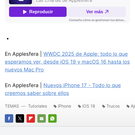
En Applesfera |
WWDC 2025 de Apple: todo lo que
esperamos ver, desde iOS 19 y macOS 16 hasta los
nuevos Mac Pro
En Applesfera |
Nuevos iPhone 17 - Todo lo que
creemos saber sobre ellos
TEMAS
Tutoriales
iPhone
iOS 18
Trucos
Aj
FACEBOOK
TWITTER
FLIPBOARD
E-
WHATSAPP