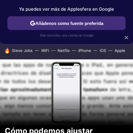
Ya puedes ver más de Applesfera en Google
IPHONE
TUTORIALES
APPLESFERA SELECCIÓN
IOS
Añádenos como fuente preferida
Solo necesitas una cuenta de Google
×
HOY SE HABLA DE
Steve Jobs
WiFi
Netflix
iPhone
iOS
Apple
Cómo podemos ajustar