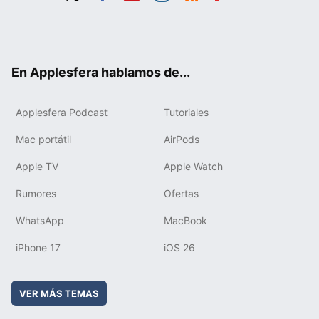
Twit
Fac
You
Inst
RSS
Flip
ter
ebo
tub
agr
boa
ok
e
am
rd
En Applesfera hablamos de...
Applesfera Podcast
Tutoriales
Mac portátil
AirPods
Apple TV
Apple Watch
Rumores
Ofertas
WhatsApp
MacBook
iPhone 17
iOS 26
VER MÁS TEMAS