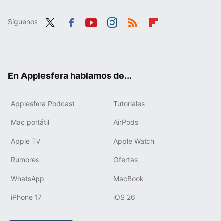
Síguenos
Twit
Fac
You
Inst
RSS
Flip
ter
ebo
tub
agr
boa
ok
e
am
rd
En Applesfera hablamos de...
Applesfera Podcast
Tutoriales
Mac portátil
AirPods
Apple TV
Apple Watch
Rumores
Ofertas
WhatsApp
MacBook
iPhone 17
iOS 26