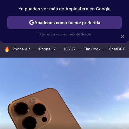
Ya puedes ver más de Applesfera en Google
IPHONE
TUTORIALES
APPLESFERA SELECCIÓN
IOS
Añádenos como fuente preferida
Solo necesitas una cuenta de Google
×
HOY SE HABLA DE
iPhone Air
iPhone 17
iOS 27
Tim Cook
ChatGPT