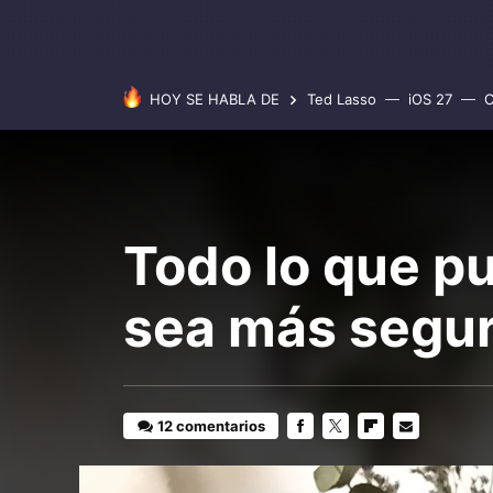
HOY SE HABLA DE
Ted Lasso
iOS 27
C
Todo lo que p
sea más segu
12 comentarios
FACEBOOK
TWITTER
FLIPBOARD
E-
MAIL