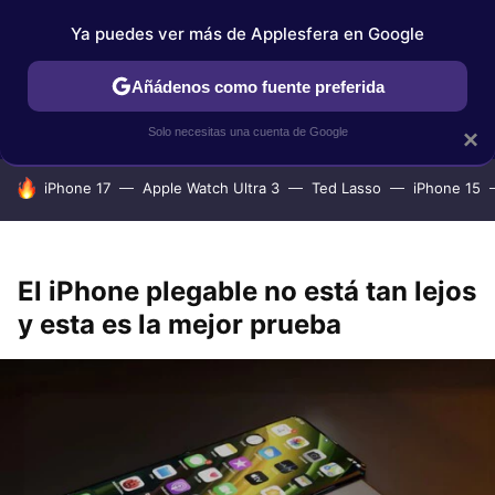
Ya puedes ver más de Applesfera en Google
IPHONE
TUTORIALES
APPLESFERA SELECCIÓN
IOS
Añádenos como fuente preferida
Solo necesitas una cuenta de Google
×
HOY SE HABLA DE
iPhone 17
Apple Watch Ultra 3
Ted Lasso
iPhone 15
El iPhone plegable no está tan lejos
y esta es la mejor prueba