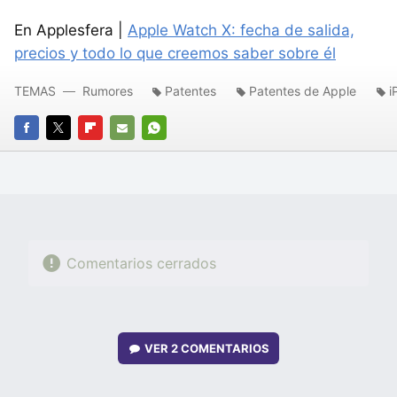
En Applesfera |
Apple Watch X: fecha de salida,
precios y todo lo que creemos saber sobre él
TEMAS
Rumores
Patentes
Patentes de Apple
i
FACEBOOK
TWITTER
FLIPBOARD
E-
WHATSAPP
MAIL
Comentarios cerrados
VER
2 COMENTARIOS