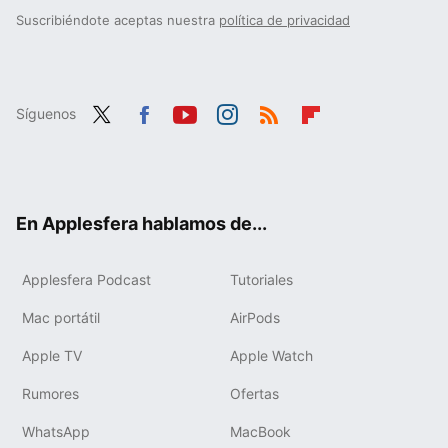
Suscribiéndote aceptas nuestra
política de privacidad
Síguenos
Twit
Fac
You
Inst
RSS
Flip
ter
ebo
tub
agr
boa
ok
e
am
rd
En Applesfera hablamos de...
Applesfera Podcast
Tutoriales
Mac portátil
AirPods
Apple TV
Apple Watch
Rumores
Ofertas
WhatsApp
MacBook