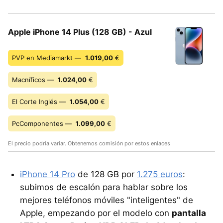
Apple iPhone 14 Plus (128 GB) - Azul
PVP en Mediamarkt —
1.019,00
€
Macníficos —
1.024,00
€
El Corte Inglés —
1.054,00
€
PcComponentes —
1.099,00
€
El precio podría variar. Obtenemos comisión por estos enlaces
iPhone 14 Pro
de 128 GB por
1.275 euros
:
subimos de escalón para hablar sobre los
mejores teléfonos móviles "inteligentes" de
Apple, empezando por el modelo con
pantalla