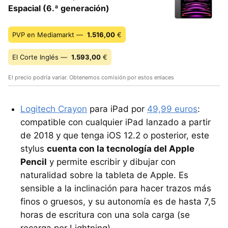
Espacial (6.ª generación)
PVP en Mediamarkt —
1.516,00
€
El Corte Inglés —
1.593,00
€
El precio podría variar. Obtenemos comisión por estos enlaces
Logitech Crayon
para iPad por
49,99 euros
:
compatible con cualquier iPad lanzado a partir
de 2018 y que tenga iOS 12.2 o posterior, este
stylus
cuenta con la tecnología del Apple
Pencil
y permite escribir y dibujar con
naturalidad sobre la tableta de Apple. Es
sensible a la inclinación para hacer trazos más
finos o gruesos, y su autonomía es de hasta 7,5
horas de escritura con una sola carga (se