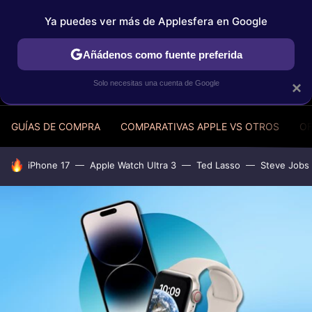
Ya puedes ver más de Applesfera en Google
MENÚ
NUEVO
Añádenos como fuente preferida
Solo necesitas una cuenta de Google
×
GUÍAS DE COMPRA
COMPARATIVAS APPLE VS OTROS
OF
HOY SE HABLA DE
iPhone 17
Apple Watch Ultra 3
Ted Lasso
Steve Jobs