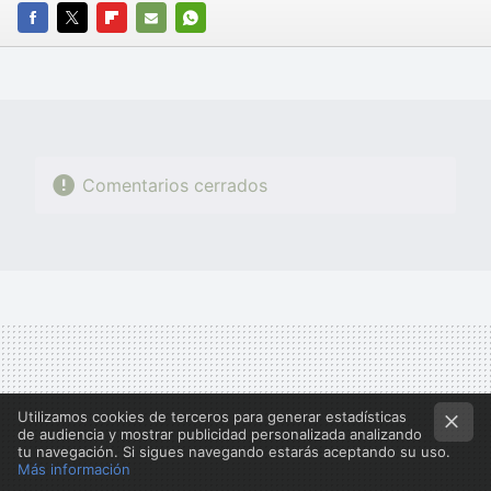
FACEBOOK
TWITTER
FLIPBOARD
E-
WHATSAPP
MAIL
Comentarios cerrados
Utilizamos cookies de terceros para generar estadísticas
de audiencia y mostrar publicidad personalizada analizando
tu navegación. Si sigues navegando estarás aceptando su uso.
Más información