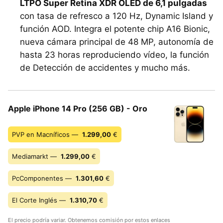
LTPO Super Retina XDR OLED de 6,1 pulgadas
con tasa de refresco a 120 Hz, Dynamic Island y
función AOD. Integra el potente chip A16 Bionic,
nueva cámara principal de 48 MP, autonomía de
hasta 23 horas reproduciendo vídeo, la función
de Detección de accidentes y mucho más.
Apple iPhone 14 Pro (256 GB) - Oro
PVP en Macníficos —
1.299,00
€
Mediamarkt —
1.299,00
€
PcComponentes —
1.301,60
€
El Corte Inglés —
1.310,70
€
El precio podría variar. Obtenemos comisión por estos enlaces