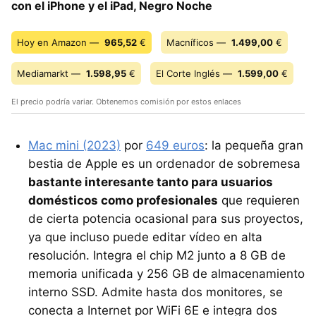
con el iPhone y el iPad, Negro Noche
Hoy en Amazon —
965,52
€
Macníficos —
1.499,00
€
Mediamarkt —
1.598,95
€
El Corte Inglés —
1.599,00
€
El precio podría variar. Obtenemos comisión por estos enlaces
Mac mini (2023)
por
649 euros
: la pequeña gran
bestia de Apple es un ordenador de sobremesa
bastante interesante tanto para usuarios
domésticos como profesionales
que requieren
de cierta potencia ocasional para sus proyectos,
ya que incluso puede editar vídeo en alta
resolución. Integra el chip M2 junto a 8 GB de
memoria unificada y 256 GB de almacenamiento
interno SSD. Admite hasta dos monitores, se
conecta a Internet por WiFi 6E e integra dos