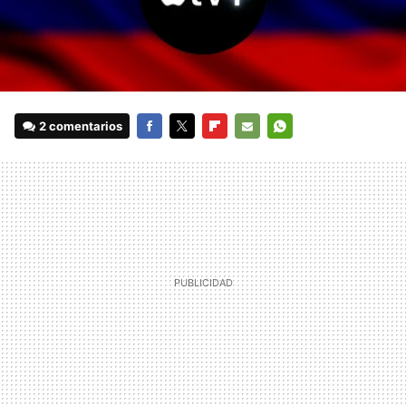
2 comentarios
FACEBOOK
TWITTER
FLIPBOARD
E-
WHATSAPP
MAIL