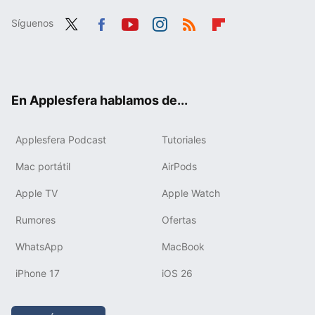
Síguenos
Twit
Fac
You
Inst
RSS
Flip
ter
ebo
tub
agr
boa
ok
e
am
rd
En Applesfera hablamos de...
Applesfera Podcast
Tutoriales
Mac portátil
AirPods
Apple TV
Apple Watch
Rumores
Ofertas
WhatsApp
MacBook
iPhone 17
iOS 26