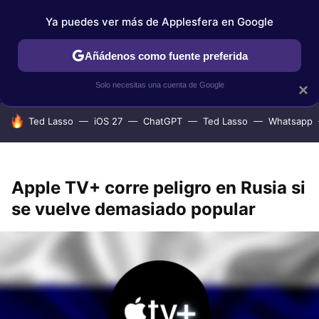
Ya puedes ver más de Applesfera en Google
IPHONE
TUTORIALES
APPLESFERA SELECCIÓN
IOS
Añádenos como fuente preferida
Solo necesitas una cuenta de Google
×
HOY SE HABLA DE
Ted Lasso
iOS 27
ChatGPT
Ted Lasso
Whatsapp
Apple TV+ corre peligro en Rusia si
se vuelve demasiado popular