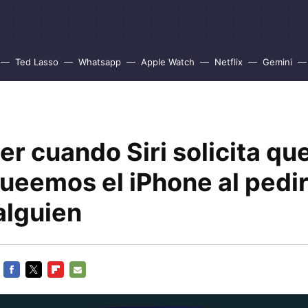
Ted Lasso
Whatsapp
Apple Watch
Netflix
Gemini
r cuando Siri solicita qu
ueemos el iPhone al pedir
alguien
FACEBOOK
TWITTER
FLIPBOARD
E-
MAIL