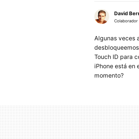
David Bern
Colaborador
Algunas veces al
desbloqueemos e
Touch ID para co
iPhone está en e
momento?