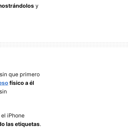
ostrándolos
y
sin que primero
eso
físico a él
sin
el iPhone
o las etiquetas
.