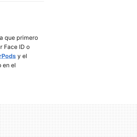
ita que primero
r Face ID o
rPods
y el
 en el