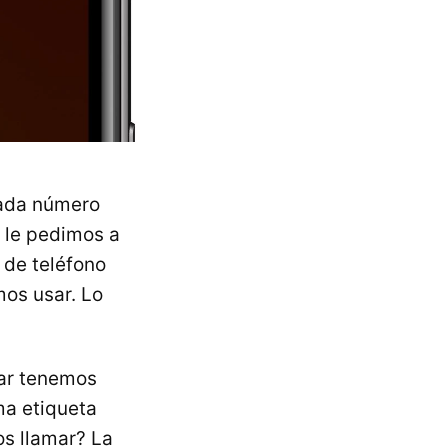
cada número
o le pedimos a
 de teléfono
os usar. Lo
mar tenemos
ma etiqueta
s llamar? La