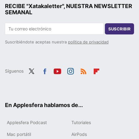
RECIBE "Xatakaletter", NUESTRA NEWSLETTER
SEMANAL
SUSCRIBIR
Suscribiéndote aceptas nuestra
política de privacidad
Síguenos
Twit
Fac
You
Inst
RSS
Flip
ter
ebo
tub
agr
boa
ok
e
am
rd
En Applesfera hablamos de...
Applesfera Podcast
Tutoriales
Mac portátil
AirPods