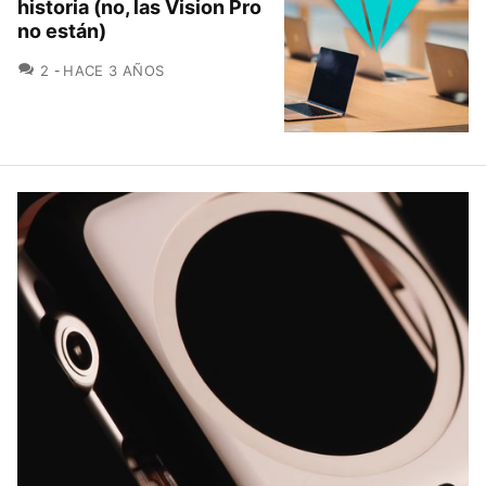
historia (no, las Vision Pro
no están)
COMENTARIOS
2
HACE 3 AÑOS