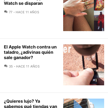
Watch se disparan
COMENTARIOS
77
HACE 11 AÑOS
El Apple Watch contra un
taladro, ¿adivinas quién
sale ganador?
COMENTARIOS
35
HACE 11 AÑOS
¿Quieres lujo? Ya
sabemos qué tiendas van