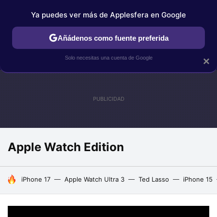
Ya puedes ver más de Applesfera en Google
IPHONE
TUTORIALES
APPLESFERA SELECCIÓN
IOS
Añádenos como fuente preferida
Solo necesitas una cuenta de Google
×
Apple Watch Edition
HOY SE HABLA DE
iPhone 17
Apple Watch Ultra 3
Ted Lasso
iPhone 15