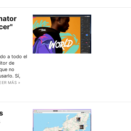
mator
cer"
do a todo el
itor de
 que no
sarlo. Sí,
EER MÁS »
s
s