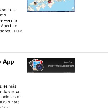
 sobre la
ómo
de vuestra
y Aperture
aber...
LEER
c App
s, es más
o de vez en
icaciones de
 iOS o para
MÁS »