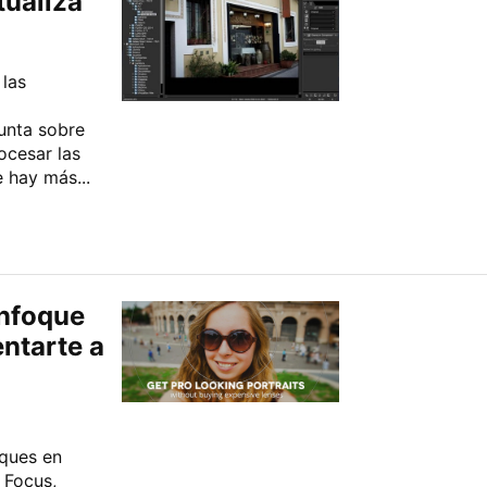
tualiza
las
unta sobre
ocesar las
 hay más...
enfoque
entarte a
ques en
 Focus,