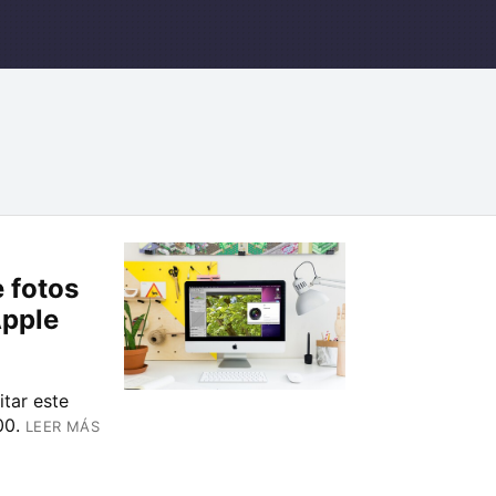
 fotos
Apple
itar este
00.
LEER MÁS