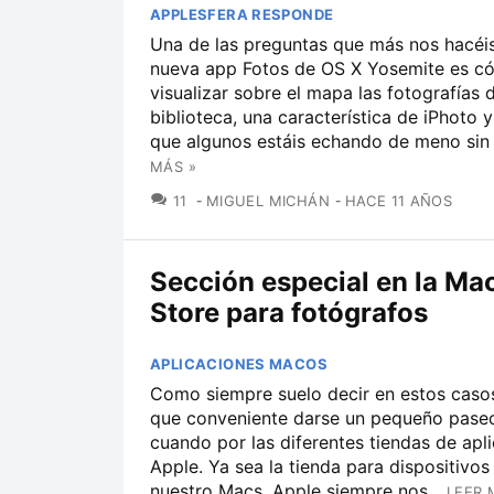
APPLESFERA RESPONDE
Una de las preguntas que más nos hacéis
nueva app Fotos de OS X Yosemite es c
visualizar sobre el mapa las fotografías 
biblioteca, una característica de iPhoto 
que algunos estáis echando de meno sin s
MÁS »
COMENTARIOS
11
MIGUEL MICHÁN
HACE 11 AÑOS
Sección especial en la Ma
Store para fotógrafos
APLICACIONES MACOS
Como siempre suelo decir en estos caso
que conveniente darse un pequeño pase
cuando por las diferentes tiendas de apl
Apple. Ya sea la tienda para dispositivos
nuestro Macs, Apple siempre nos...
LEER 