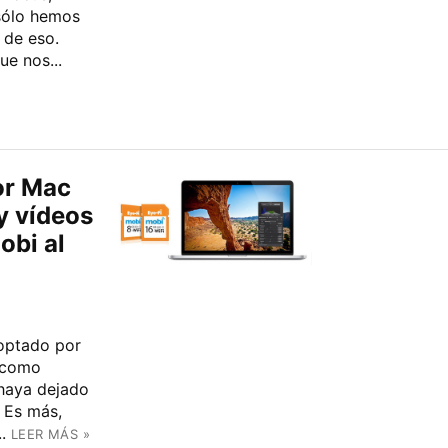
sólo hemos
 de eso.
ue nos...
or Mac
 y vídeos
obi al
optado por
 como
 haya dejado
. Es más,
.
LEER MÁS »