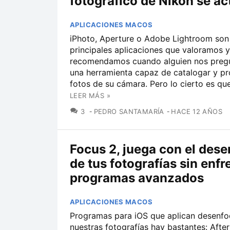
fotográfico de Nikon se ac
APLICACIONES MACOS
iPhoto, Aperture o Adobe Lightroom son 
principales aplicaciones que valoramos y
recomendamos cuando alguien nos preg
una herramienta capaz de catalogar y pr
fotos de su cámara. Pero lo cierto es que
LEER MÁS »
COMENTARIOS
3
PEDRO SANTAMARÍA
HACE 12 AÑOS
Focus 2, juega con el des
de tus fotografías sin enfr
programas avanzados
APLICACIONES MACOS
Programas para iOS que aplican desenfo
nuestras fotografías hay bastantes: After