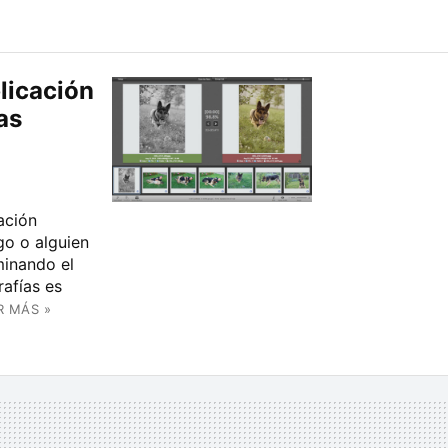
licación
as
ación
go o alguien
minando el
rafías es
R MÁS »