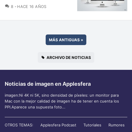
COMENTARIOS
8
HACE 16 AÑOS
MÁS ANTIGUAS
»
ARCHIVO DE NOTICIAS
Noticias de imagen en Applesfera
imagen:Ni 4K ni 5K, sino densidad de píxeles: un monitor para
Mac con la mejor calidad de imagen ha de tener en cuenta los
PPI.Aparece una supuesta foto...
OTROS TEMAS:
Applesfera Podcast
Tutoriales
Rumores