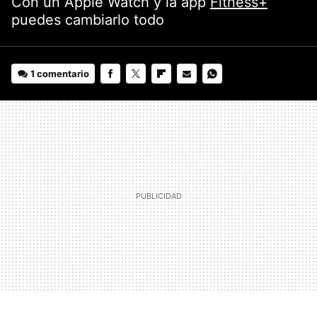
Con un Apple Watch y la app
Fitness+
puedes cambiarlo todo
1 comentario
FACEBOOK
TWITTER
FLIPBOARD
E-
WHATSAPP
MAIL