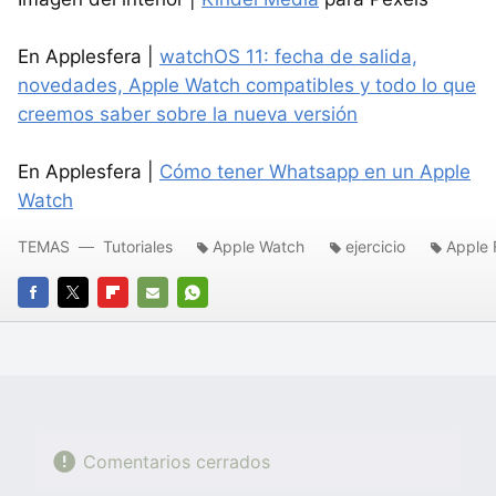
En Applesfera |
watchOS 11: fecha de salida,
novedades, Apple Watch compatibles y todo lo que
creemos saber sobre la nueva versión
En Applesfera |
Cómo tener Whatsapp en un Apple
Watch
TEMAS
Tutoriales
Apple Watch
ejercicio
Apple 
FACEBOOK
TWITTER
FLIPBOARD
E-
WHATSAPP
MAIL
Comentarios cerrados