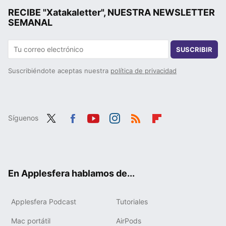
RECIBE "Xatakaletter", NUESTRA NEWSLETTER
SEMANAL
SUSCRIBIR
Suscribiéndote aceptas nuestra
política de privacidad
Síguenos
Twit
Fac
You
Inst
RSS
Flip
ter
ebo
tub
agr
boa
ok
e
am
rd
En Applesfera hablamos de...
Applesfera Podcast
Tutoriales
Mac portátil
AirPods