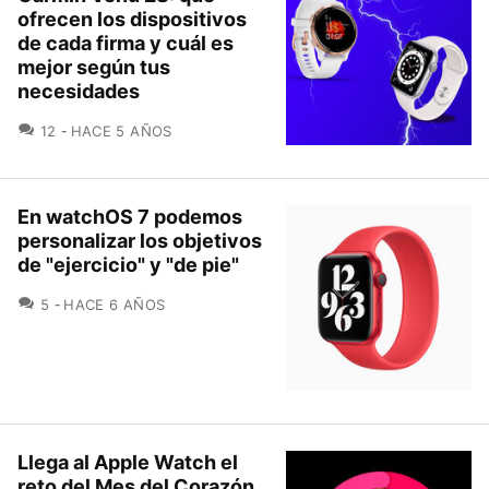
ofrecen los dispositivos
de cada firma y cuál es
mejor según tus
necesidades
COMENTARIOS
12
HACE 5 AÑOS
En watchOS 7 podemos
personalizar los objetivos
de "ejercicio" y "de pie"
COMENTARIOS
5
HACE 6 AÑOS
Llega al Apple Watch el
reto del Mes del Corazón