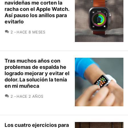
navideñas me corten la
racha con el Apple Watch.
Así pauso los anillos para
evitarlo
COMENTARIOS
2
HACE 8 MESES
Tras muchos años con
problemas de espalda he
logrado mejorar y evitar el
dolor. La solución la tenía
en mi muñeca
COMENTARIOS
2
HACE 2 AÑOS
Los cuatro ejercicios para