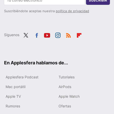
SUSCRIBIR
Suscribiéndote aceptas nuestra
política de privacidad
Síguenos
Twit
Fac
You
Inst
RSS
Flip
ter
ebo
tub
agr
boa
ok
e
am
rd
En Applesfera hablamos de...
Applesfera Podcast
Tutoriales
Mac portátil
AirPods
Apple TV
Apple Watch
Rumores
Ofertas