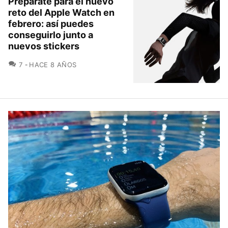
Prepárate para el nuevo
reto del Apple Watch en
febrero: así puedes
conseguirlo junto a
nuevos stickers
COMENTARIOS
7
HACE 8 AÑOS