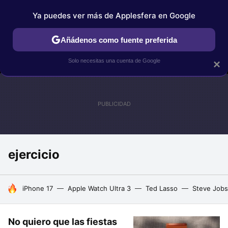
Ya puedes ver más de Applesfera en Google
MENÚ
NUEVO
Añádenos como fuente preferida
IPHONE
TUTORIALES
APPLESFERA SELECCIÓN
IOS
Solo necesitas una cuenta de Google
×
ejercicio
HOY SE HABLA DE
iPhone 17
Apple Watch Ultra 3
Ted Lasso
Steve Jobs
No quiero que las fiestas