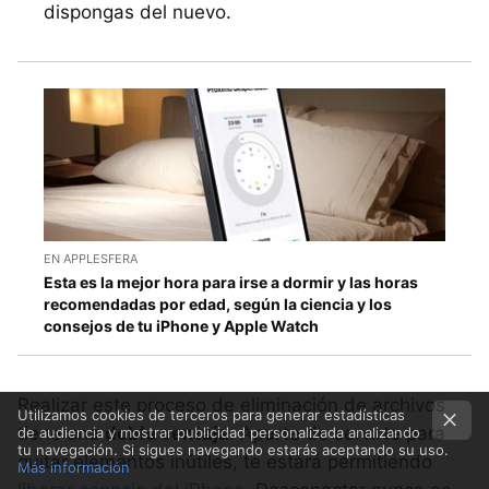
dispongas del nuevo.
EN APPLESFERA
Esta es la mejor hora para irse a dormir y las horas
recomendadas por edad, según la ciencia y los
consejos de tu iPhone y Apple Watch
Realizar este proceso de eliminación de archivos
Utilizamos cookies de terceros para generar estadísticas
tiene una
doble ventaja
. Aparte de servirte para
de audiencia y mostrar publicidad personalizada analizando
tu navegación. Si sigues navegando estarás aceptando su uso.
quitar elementos inútiles, te estará permitiendo
Más información