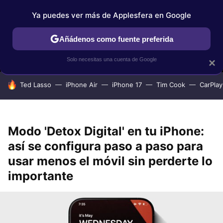
Ya puedes ver más de Applesfera en Google
MENÚ
NUEVO
Añádenos como fuente preferida
IPHONE
TUTORIALES
APPLESFERA SELECCIÓN
IOS
Solo necesitas una cuenta de Google
×
HOY SE HABLA DE
Ted Lasso
iPhone Air
iPhone 17
Tim Cook
CarPlay
Modo 'Detox Digital' en tu iPhone:
así se configura paso a paso para
usar menos el móvil sin perderte lo
importante