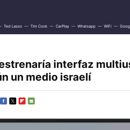
Ted Lasso
Tim Cook
CarPlay
Whatsapp
WiFi
Goog
estrenaría interfaz multiu
n un medio israelí
FACEBOOK
TWITTER
FLIPBOARD
E-
MAIL