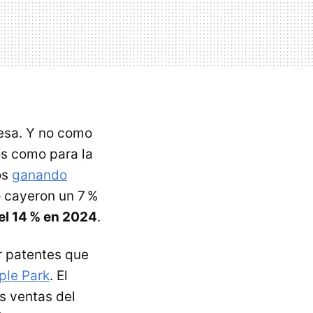
esa. Y no como
os como para la
os
ganando
 cayeron un 7 %
el 14 % en 2024
.
or patentes que
ple Park
. El
as ventas del