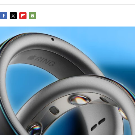
FACEBOOK
TWITTER
FLIPBOARD
E-
MAIL