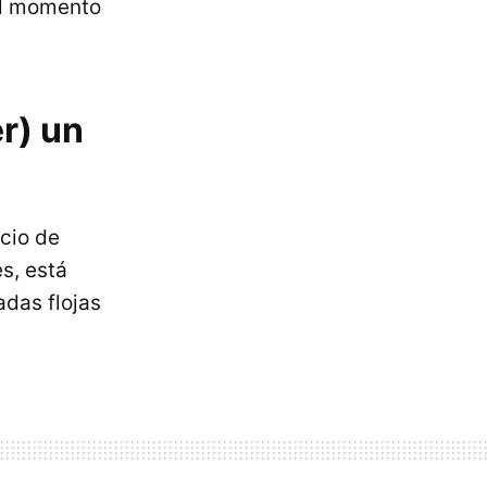
el momento
r) un
ocio de
s, está
adas flojas