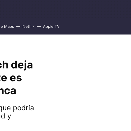
le Maps
Netflix
Apple TV
ch deja
te es
nca
que podría
ud y