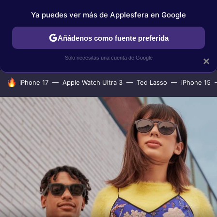
Ya puedes ver más de Applesfera en Google
IPHONE
TUTORIALES
APPLESFERA SELECCIÓN
IOS
Añádenos como fuente preferida
Solo necesitas una cuenta de Google
×
HOY SE HABLA DE
iPhone 17
Apple Watch Ultra 3
Ted Lasso
iPhone 15