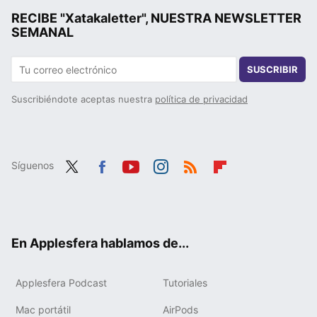
RECIBE "Xatakaletter", NUESTRA NEWSLETTER
SEMANAL
SUSCRIBIR
Suscribiéndote aceptas nuestra
política de privacidad
Síguenos
Twit
Fac
You
Inst
RSS
Flip
ter
ebo
tub
agr
boa
ok
e
am
rd
En Applesfera hablamos de...
Applesfera Podcast
Tutoriales
Mac portátil
AirPods