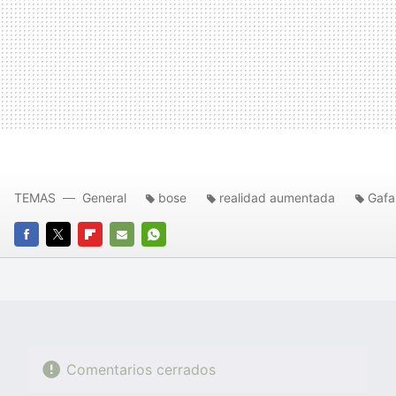
TEMAS
General
bose
realidad aumentada
Gafa
FACEBOOK
TWITTER
FLIPBOARD
E-
WHATSAPP
MAIL
Comentarios cerrados