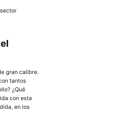
 sector
el
e gran calibre.
con tantos
ollo? ¿Qué
ida con esta
ida, en los