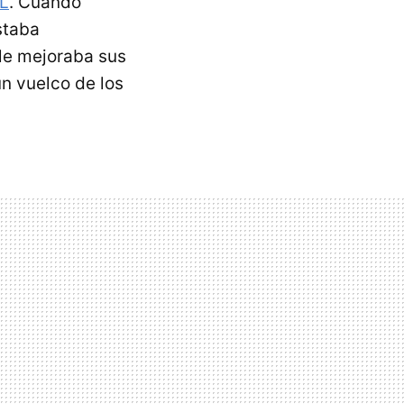
XL
. Cuando
staba
le mejoraba sus
un vuelco de los