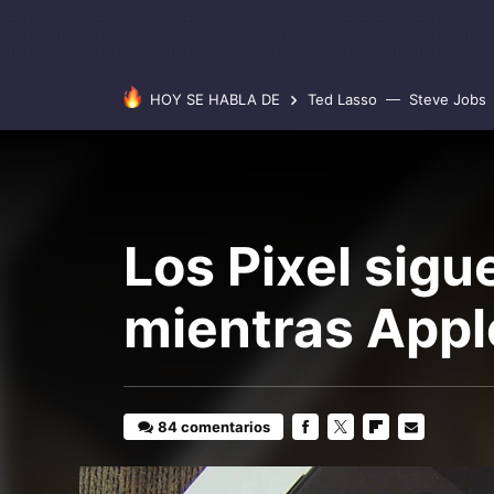
HOY SE HABLA DE
Ted Lasso
Steve Jobs
Los Pixel sigu
mientras Apple
84 comentarios
FACEBOOK
TWITTER
FLIPBOARD
E-
MAIL