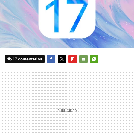
17 comentarios
FACEBOOK
TWITTER
FLIPBOARD
E-
WHATSAPP
MAIL