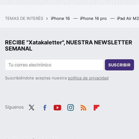
TEMAS DE INTERÉS
iPhone 16
iPhone 16 pro
iPad Air M
RECIBE "Xatakaletter", NUESTRA NEWSLETTER
SEMANAL
SUSCRIBIR
Suscribiéndote aceptas nuestra
política de privacidad
Síguenos
Twit
Fac
You
Inst
RSS
Flip
ter
ebo
tub
agr
boa
ok
e
am
rd