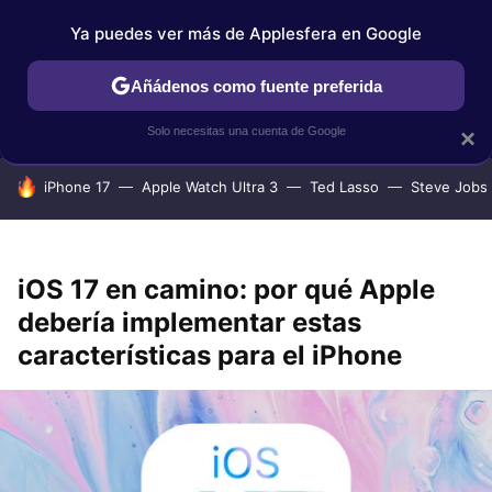
Ya puedes ver más de Applesfera en Google
IPHONE
TUTORIALES
APPLESFERA SELECCIÓN
IOS
Añádenos como fuente preferida
Solo necesitas una cuenta de Google
×
HOY SE HABLA DE
iPhone 17
Apple Watch Ultra 3
Ted Lasso
Steve Jobs
iOS 17 en camino: por qué Apple
debería implementar estas
características para el iPhone