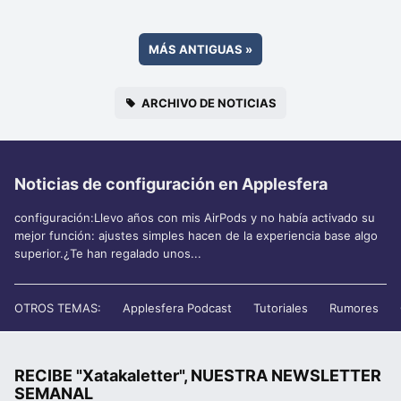
MÁS ANTIGUAS
»
ARCHIVO DE NOTICIAS
Noticias de configuración en Applesfera
configuración:Llevo años con mis AirPods y no había activado su
mejor función: ajustes simples hacen de la experiencia base algo
superior.¿Te han regalado unos...
OTROS TEMAS:
Applesfera Podcast
Tutoriales
Rumores
RECIBE "Xatakaletter", NUESTRA NEWSLETTER
SEMANAL