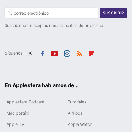
SUSCRIBIR
Suscribiéndote aceptas nuestra
política de privacidad
Síguenos
Twit
Fac
You
Inst
RSS
Flip
ter
ebo
tub
agr
boa
ok
e
am
rd
En Applesfera hablamos de...
Applesfera Podcast
Tutoriales
Mac portátil
AirPods
Apple TV
Apple Watch