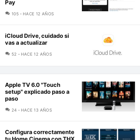
Pay
COMENTARIOS
105
HACE 12 AÑOS
iCloud Drive, cuidado si
vas a actualizar
COMENTARIOS
52
HACE 12 AÑOS
Apple TV 6.0 "Touch
setup" explicado paso a
paso
COMENTARIOS
24
HACE 13 AÑOS
Configura correctamente
tu Home Cinema con THX