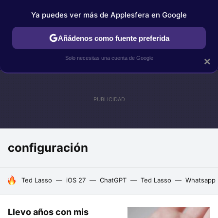
Ya puedes ver más de Applesfera en Google
IPHONE
TUTORIALES
APPLESFERA SELECCIÓN
IOS
Añádenos como fuente preferida
Solo necesitas una cuenta de Google
×
configuración
HOY SE HABLA DE
Ted Lasso
iOS 27
ChatGPT
Ted Lasso
Whatsapp
Llevo años con mis