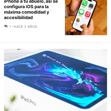
iPhone a tu abuelo, así se
configura iOS para la
máxima comodidad y
accesibilidad
COMENTARIOS
1
HACE 2 AÑOS