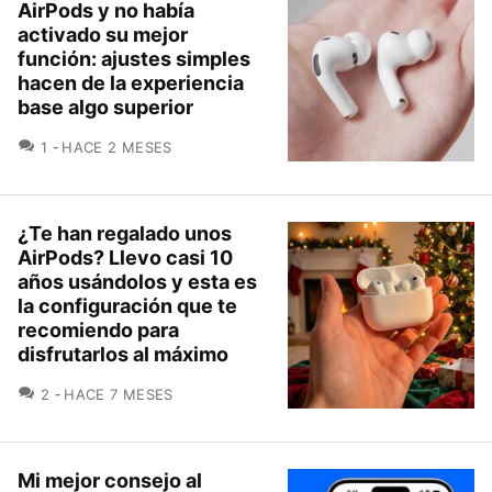
AirPods y no había
activado su mejor
función: ajustes simples
hacen de la experiencia
base algo superior
COMENTARIOS
1
HACE 2 MESES
¿Te han regalado unos
AirPods? Llevo casi 10
años usándolos y esta es
la configuración que te
recomiendo para
disfrutarlos al máximo
COMENTARIOS
2
HACE 7 MESES
Mi mejor consejo al