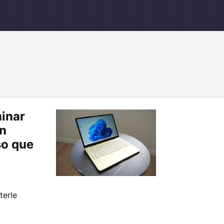
inar
n
so que
terle