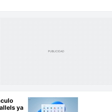
áculo
llels ya