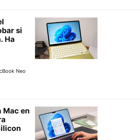
el
bar si
. Ha
acBook Neo
n Mac en
ra
ilicon