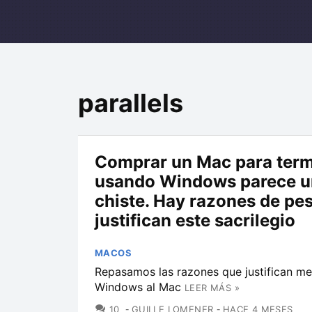
parallels
Comprar un Mac para term
usando Windows parece u
chiste. Hay razones de pe
justifican este sacrilegio
MACOS
Repasamos las razones que justifican me
Windows al Mac
LEER MÁS »
COMENTARIOS
10
GUILLE LOMENER
HACE 4 MESES