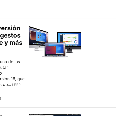
versión
 gestos
je y más
 una de las
utar
o
rsión 16, que
 de...
LEER
S