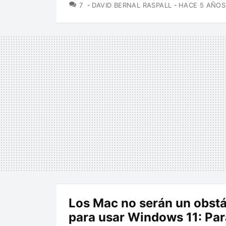
COMENTARIOS
7
DAVID BERNAL RASPALL
HACE 5 AÑOS
Los Mac no serán un obst
para usar Windows 11: Para