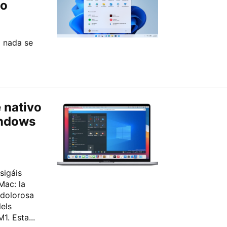
lo
o nada se
 nativo
indows
sigáis
Mac: la
 dolorosa
lels
. Esta...