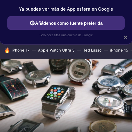
Ya puedes ver más de Applesfera en Google
IPHONE
TUTORIALES
APPLESFERA SELECCIÓN
IOS
Añádenos como fuente preferida
Solo necesitas una cuenta de Google
×
HOY SE HABLA DE
iPhone 17
Apple Watch Ultra 3
Ted Lasso
iPhone 15