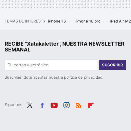
TEMAS DE INTERÉS
iPhone 16
iPhone 16 pro
iPad Air M
RECIBE "Xatakaletter", NUESTRA NEWSLETTER
SEMANAL
SUSCRIBIR
Suscribiéndote aceptas nuestra
política de privacidad
Síguenos
Twit
Fac
You
Inst
RSS
Flip
ter
ebo
tub
agr
boa