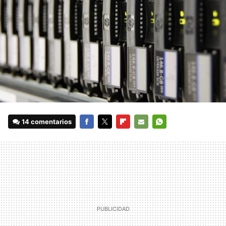
14 comentarios
FACEBOOK
TWITTER
FLIPBOARD
E-
WHATSAPP
MAIL