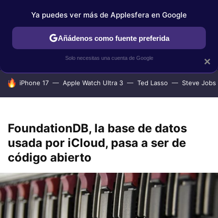
Ya puedes ver más de Applesfera en Google
IPHONE
TUTORIALES
APPLESFERA SELECCIÓN
IOS
Añádenos como fuente preferida
Solo necesitas una cuenta de Google
×
HOY SE HABLA DE
iPhone 17
Apple Watch Ultra 3
Ted Lasso
Steve Jobs
FoundationDB, la base de datos
usada por iCloud, pasa a ser de
código abierto