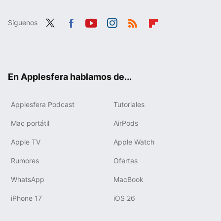
Síguenos
Twit
Fac
You
Inst
RSS
Flip
ter
ebo
tub
agr
boa
ok
e
am
rd
En Applesfera hablamos de...
Applesfera Podcast
Tutoriales
Mac portátil
AirPods
Apple TV
Apple Watch
Rumores
Ofertas
WhatsApp
MacBook
iPhone 17
iOS 26