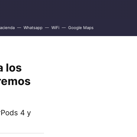
acienda
Whatsapp
WiFi
Google Maps
 los
eremos
rPods 4 y