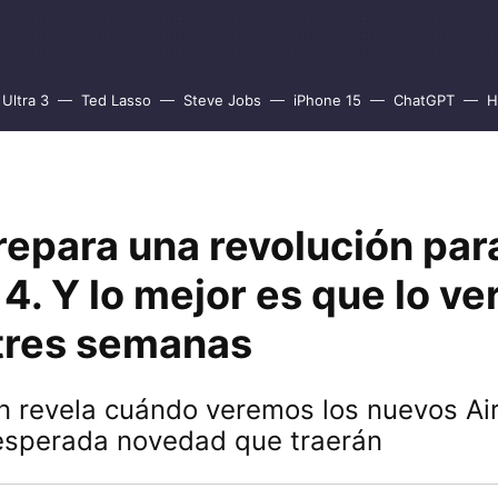
Ultra 3
Ted Lasso
Steve Jobs
iPhone 15
ChatGPT
H
epara una revolución para
4. Y lo mejor es que lo v
 tres semanas
 revela cuándo veremos los nuevos Ai
 esperada novedad que traerán