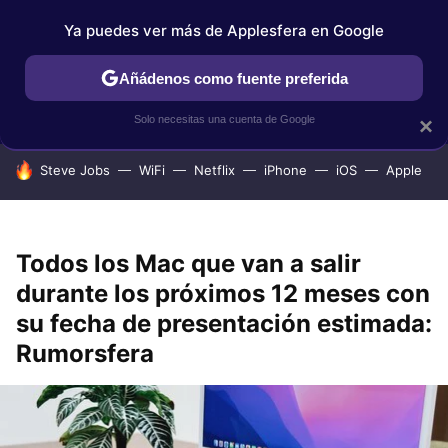
Ya puedes ver más de Applesfera en Google
IPHONE
TUTORIALES
APPLESFERA SELECCIÓN
IOS
Añádenos como fuente preferida
Solo necesitas una cuenta de Google
×
HOY SE HABLA DE
Steve Jobs
WiFi
Netflix
iPhone
iOS
Apple
Todos los Mac que van a salir
durante los próximos 12 meses con
su fecha de presentación estimada:
Rumorsfera