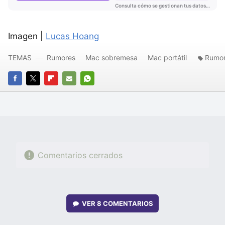
Imagen |
Lucas Hoang
TEMAS
Rumores
Mac sobremesa
Mac portátil
Rumor
FACEBOOK
TWITTER
FLIPBOARD
E-
WHATSAPP
MAIL
Comentarios cerrados
VER
8 COMENTARIOS