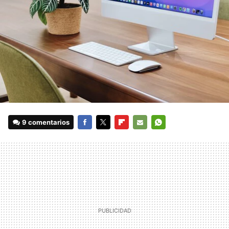
9 comentarios
FACEBOOK
TWITTER
FLIPBOARD
E-
WHATSAPP
MAIL