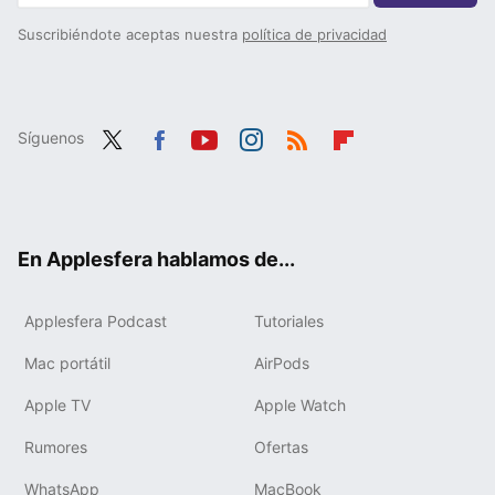
Suscribiéndote aceptas nuestra
política de privacidad
Síguenos
Twit
Fac
You
Inst
RSS
Flip
ter
ebo
tub
agr
boa
ok
e
am
rd
En Applesfera hablamos de...
Applesfera Podcast
Tutoriales
Mac portátil
AirPods
Apple TV
Apple Watch
Rumores
Ofertas
WhatsApp
MacBook