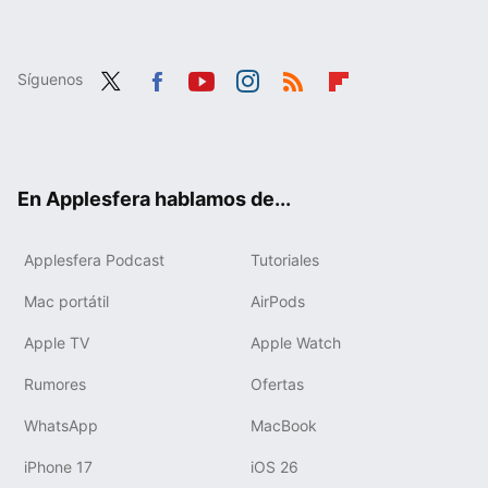
Síguenos
Twit
Fac
You
Inst
RSS
Flip
ter
ebo
tub
agr
boa
ok
e
am
rd
En Applesfera hablamos de...
Applesfera Podcast
Tutoriales
Mac portátil
AirPods
Apple TV
Apple Watch
Rumores
Ofertas
WhatsApp
MacBook
iPhone 17
iOS 26