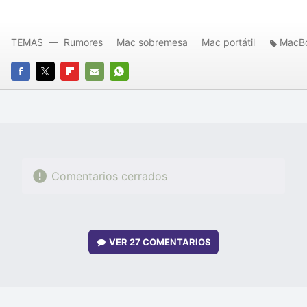
TEMAS
Rumores
Mac sobremesa
Mac portátil
MacBo
FACEBOOK
TWITTER
FLIPBOARD
E-
WHATSAPP
MAIL
Comentarios cerrados
VER
27 COMENTARIOS