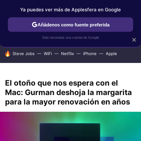
Ya puedes ver más de Applesfera en Google
IPHONE
TUTORIALES
APPLESFERA SELECCIÓN
IOS
Añádenos como fuente preferida
Solo necesitas una cuenta de Google
×
HOY SE HABLA DE
Steve Jobs
WiFi
Netflix
iPhone
Apple
El otoño que nos espera con el
Mac: Gurman deshoja la margarita
para la mayor renovación en años