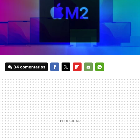
34 comentarios
FACEBOOK
TWITTER
FLIPBOARD
E-
WHATSAPP
MAIL