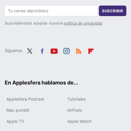
SUSCRIBIR
Suscribiéndote aceptas nuestra
política de privacidad
Síguenos
Twit
Fac
You
Inst
RSS
Flip
ter
ebo
tub
agr
boa
ok
e
am
rd
En Applesfera hablamos de...
Applesfera Podcast
Tutoriales
Mac portátil
AirPods
Apple TV
Apple Watch