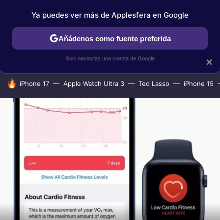
Ya puedes ver más de Applesfera en Google
IPHONE
TUTORIALES
APPLESFERA SELECCIÓN
IOS
Añádenos como fuente preferida
Solo necesitas una cuenta de Google
×
HOY SE HABLA DE
iPhone 17
Apple Watch Ultra 3
Ted Lasso
iPhone 15