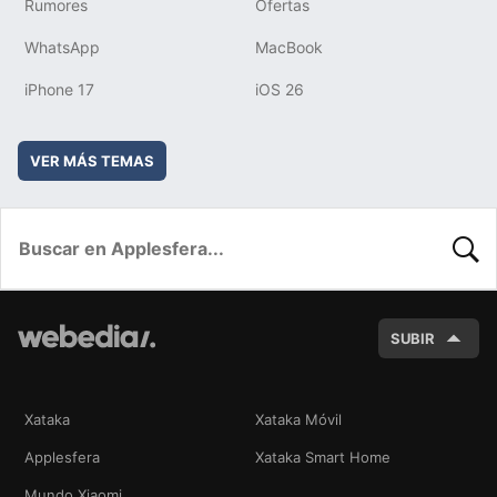
Rumores
Ofertas
WhatsApp
MacBook
iPhone 17
iOS 26
VER MÁS TEMAS
BUSC
SUBIR
Xataka
Xataka Móvil
Applesfera
Xataka Smart Home
Mundo Xiaomi