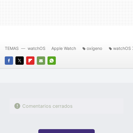
TEMAS
watchOS
Apple Watch
oxígeno
watchOS 
FACEBOOK
TWITTER
FLIPBOARD
E-
WHATSAPP
MAIL
Comentarios cerrados