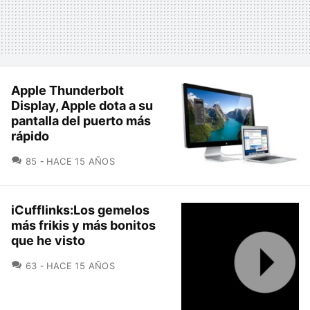
Apple Thunderbolt
Display, Apple dota a su
pantalla del puerto más
rápido
COMENTARIOS
85
HACE 15 AÑOS
iCufflinks:Los gemelos
más frikis y más bonitos
que he visto
COMENTARIOS
63
HACE 15 AÑOS