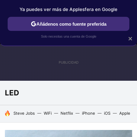
Ya puedes ver más de Applesfera en Google
MENÚ
NUEVO
Añádenos como fuente preferida
IPHONE
TUTORIALES
APPLESFERA SELECCIÓN
IOS
Solo necesitas una cuenta de Google
×
LED
HOY SE HABLA DE
Steve Jobs
WiFi
Netflix
iPhone
iOS
Apple