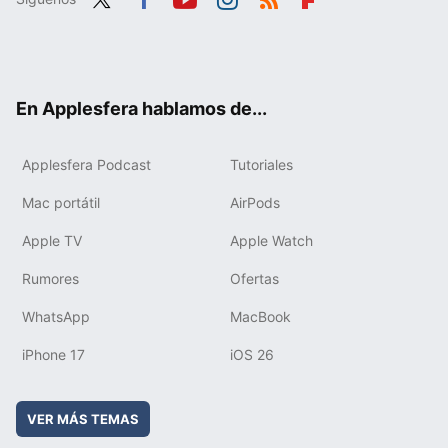
Twit
Fac
You
Inst
RSS
Flip
ter
ebo
tub
agr
boa
ok
e
am
rd
En Applesfera hablamos de...
Applesfera Podcast
Tutoriales
Mac portátil
AirPods
Apple TV
Apple Watch
Rumores
Ofertas
WhatsApp
MacBook
iPhone 17
iOS 26
VER MÁS TEMAS