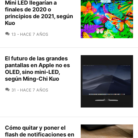
Mini LED llegarían a
finales de 2020 o
principios de 2021, según
Kuo
COMENTARIOS
13
HACE 7 AÑOS
El futuro de las grandes
pantallas en Apple no es
OLED, sino mini-LED,
según Ming-Chi Kuo
COMENTARIOS
31
HACE 7 AÑOS
Cómo quitar y poner el
flash de notificaciones en