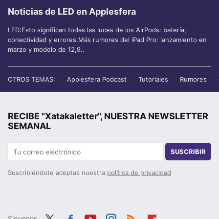
Noticias de LED en Applesfera
LED:Esto significan todas las luces de los AirPods: batería,
conectividad y errores.Más rumores del iPad Pro: lanzamiento en
marzo y modelo de 12,9..
OTROS TEMAS:
Applesfera Podcast
Tutoriales
Rumores
RECIBE "Xatakaletter", NUESTRA NEWSLETTER
SEMANAL
SUSCRIBIR
Suscribiéndote aceptas nuestra
política de privacidad
Síguenos