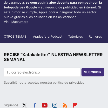
de carambola,
se conseguiría algo decente para competir con la
todopoderosa Google
y su negocio de publicidad en internet. Si
este rumor se cumple, Apple podría inaugurar todo un sector
nuevo gracias a los anuncios en las aplicaciones.
Vía |
Macrumors
OTROS TEMAS:
Applesfera Podcast
Tutoriales
Rumores
RECIBE "Xatakaletter", NUESTRA NEWSLETTER
SEMANAL
SUSCRIBIR
Suscribiéndote aceptas nuestra
política de privacidad
Síguenos