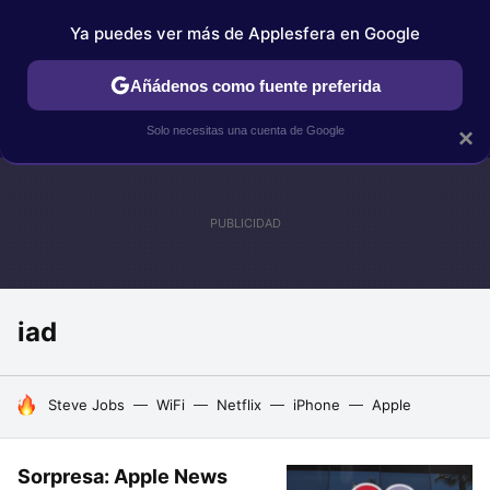
Ya puedes ver más de Applesfera en Google
IPHONE
TUTORIALES
APPLESFERA SELECCIÓN
IOS
Añádenos como fuente preferida
Solo necesitas una cuenta de Google
×
iad
HOY SE HABLA DE
Steve Jobs
WiFi
Netflix
iPhone
Apple
Sorpresa: Apple News