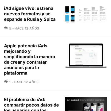
iAd sigue vivo: estrena
nuevos formatos y se
expande a Rusia y Suiza
COMENTARIOS
5
HACE 12 AÑOS
Apple potencia iAds
mejorando y
simplificando la manera
de crear y contratar
anuncios para la
plataforma
COMENTARIOS
1
HACE 12 AÑOS
El problema de iAd:
compartir pocos datos de
los usuarios con los