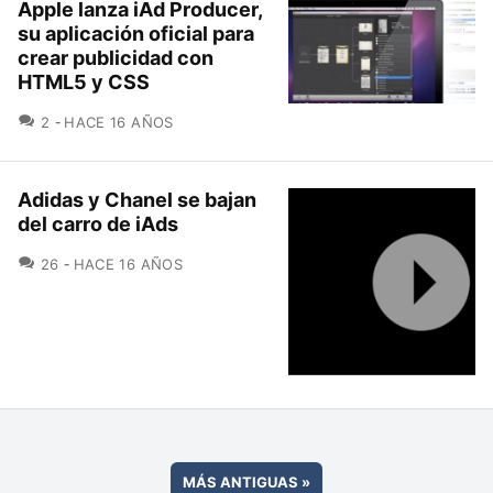
Apple lanza iAd Producer,
su aplicación oficial para
crear publicidad con
HTML5 y CSS
COMENTARIOS
2
HACE 16 AÑOS
Adidas y Chanel se bajan
del carro de iAds
COMENTARIOS
26
HACE 16 AÑOS
MÁS ANTIGUAS
»