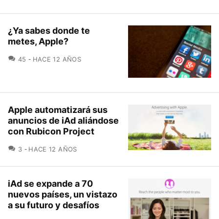
¿Ya sabes donde te
metes, Apple?
COMENTARIOS
45
HACE 12 AÑOS
Apple automatizará sus
anuncios de iAd aliándose
con Rubicon Project
COMENTARIOS
3
HACE 12 AÑOS
iAd se expande a 70
nuevos países, un vistazo
a su futuro y desafíos