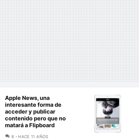
Apple News, una
interesante forma de
acceder y publicar
contenido pero que no
matará a Flipboard
COMENTARIOS
8
HACE 11 AÑOS