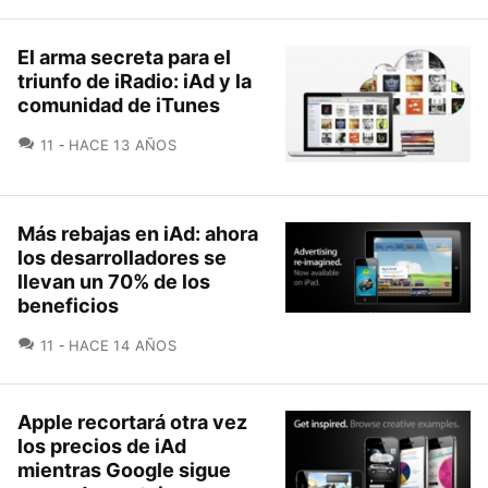
El arma secreta para el
triunfo de iRadio: iAd y la
comunidad de iTunes
COMENTARIOS
11
HACE 13 AÑOS
Más rebajas en iAd: ahora
los desarrolladores se
llevan un 70% de los
beneficios
COMENTARIOS
11
HACE 14 AÑOS
Apple recortará otra vez
los precios de iAd
mientras Google sigue