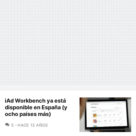
iAd Workbench ya está
disponible en España (y
ocho países más)
COMENTARIOS
5
HACE 13 AÑOS