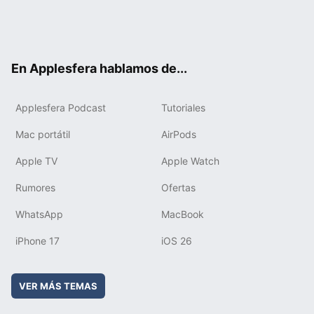
Twit
Fac
You
Inst
RSS
Flip
ter
ebo
tub
agr
boa
ok
e
am
rd
En Applesfera hablamos de...
Applesfera Podcast
Tutoriales
Mac portátil
AirPods
Apple TV
Apple Watch
Rumores
Ofertas
WhatsApp
MacBook
iPhone 17
iOS 26
VER MÁS TEMAS