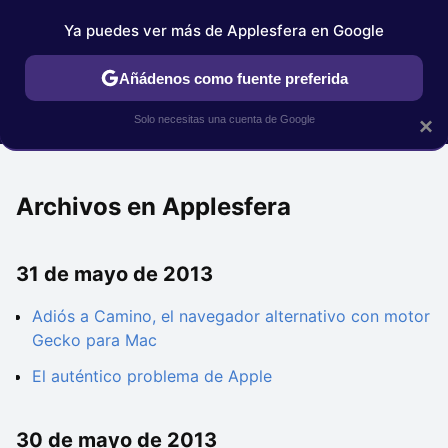
Ya puedes ver más de Applesfera en Google
IPHONE
TUTORIALES
APPLESFERA SELECCIÓN
IOS
Añádenos como fuente preferida
Solo necesitas una cuenta de Google
×
Archivos en Applesfera
31 de mayo de 2013
Adiós a Camino, el navegador alternativo con motor
Gecko para Mac
El auténtico problema de Apple
30 de mayo de 2013