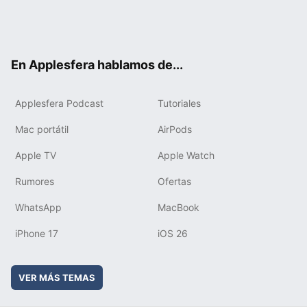
Twit
Fac
You
Inst
RSS
Flip
ter
ebo
tub
agr
boa
ok
e
am
rd
En Applesfera hablamos de...
Applesfera Podcast
Tutoriales
Mac portátil
AirPods
Apple TV
Apple Watch
Rumores
Ofertas
WhatsApp
MacBook
iPhone 17
iOS 26
VER MÁS TEMAS