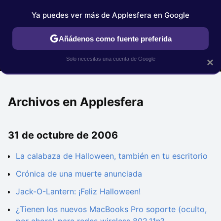
Ya puedes ver más de Applesfera en Google
MENÚ
NUEVO
Añádenos como fuente preferida
IPHONE
TUTORIALES
APPLESFERA SELECCIÓN
IOS
Solo necesitas una cuenta de Google
×
Archivos en Applesfera
31 de octubre de 2006
La calabaza de Halloween, también en tu escritorio
Crónica de una muerte anunciada
Jack-O-Lantern: ¡Feliz Halloween!
¿Tienen los nuevos MacBooks Pro soporte (oculto,
por ahora) para redes wireless 802.11n?