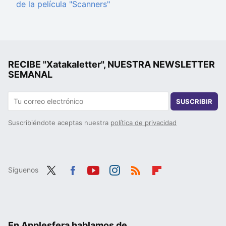
de la película "Scanners"
RECIBE "Xatakaletter", NUESTRA NEWSLETTER
SEMANAL
SUSCRIBIR
Suscribiéndote aceptas nuestra
política de privacidad
Síguenos
Twit
Fac
You
Inst
RSS
Flip
ter
ebo
tub
agr
boa
ok
e
am
rd
En Applesfera hablamos de...