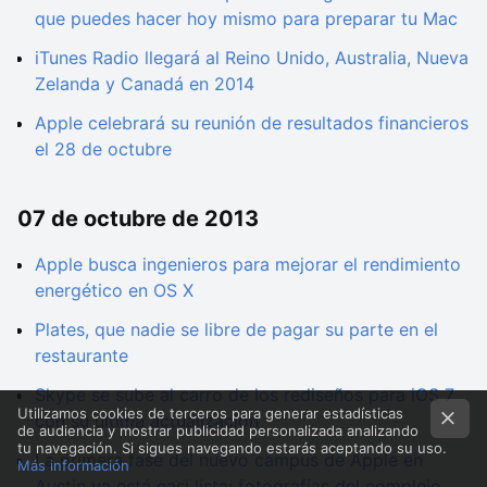
que puedes hacer hoy mismo para preparar tu Mac
iTunes Radio llegará al Reino Unido, Australia, Nueva
Zelanda y Canadá en 2014
Apple celebrará su reunión de resultados financieros
el 28 de octubre
07 de octubre de 2013
Apple busca ingenieros para mejorar el rendimiento
energético en OS X
Plates, que nadie se libre de pagar su parte en el
restaurante
Skype se sube al carro de los rediseños para iOS 7
Utilizamos cookies de terceros para generar estadísticas
con su última actualización
de audiencia y mostrar publicidad personalizada analizando
tu navegación. Si sigues navegando estarás aceptando su uso.
La primera fase del nuevo campus de Apple en
Más información
Austin ya está casi lista: fotografías del complejo