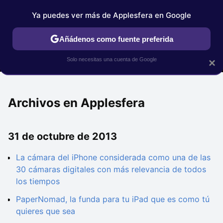
Ya puedes ver más de Applesfera en Google
MENÚ
NUEVO
Añádenos como fuente preferida
IPHONE
TUTORIALES
APPLESFERA SELECCIÓN
IOS
Solo necesitas una cuenta de Google
×
Archivos en Applesfera
31 de octubre de 2013
La cámara del iPhone considerada como una de las
30 cámaras digitales con más relevancia de todos
los tiempos
PaperNomad, la funda para tu iPad que es como tú
quieres que sea