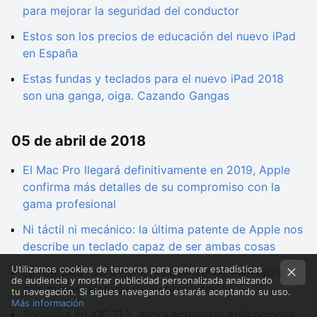
para mejorar la seguridad del conductor
Estos son los precios de educación del nuevo iPad
en España
Estas fundas y teclados para el nuevo iPad 2018
son una ganga, oiga. Cazando Gangas
05 de abril de 2018
El Mac Pro llegará definitivamente en 2019, Apple
confirma más detalles de su compromiso con la
gama profesional
Ni táctil ni mecánico: la última patente de Apple nos
describe un teclado capaz de ser ambas cosas
Utilizamos cookies de terceros para generar estadísticas
La "barbilla" del iPhone X sigue siendo inimitable
de audiencia y mostrar publicidad personalizada analizando
seis meses después de su presentación
tu navegación. Si sigues navegando estarás aceptando su uso.
Más información
Sorpresa en iOS 11.3, ahora actualizar aplicaciones