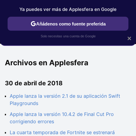
Ya puedes ver más de Applesfera en Google
MENÚ
NUEVO
Añádenos como fuente preferida
IPHONE
TUTORIALES
APPLESFERA SELECCIÓN
IOS
Solo necesitas una cuenta de Google
×
Archivos en Applesfera
30 de abril de 2018
Apple lanza la versión 2.1 de su aplicación Swift
Playgrounds
Apple lanza la versión 10.4.2 de Final Cut Pro
corrigiendo errores
La cuarta temporada de Fortnite se estrenará